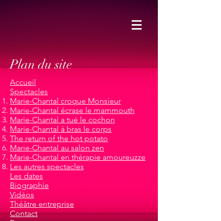
Plan du site
Accueil
Spectacles
Marie-Chantal croque Monsieur
Marie-Chantal écrase le mammouth
Marie-Chantal a tué le cochon
Marie-Chantal à bras le corps
The return of the hot potato
Marie-Chantal au salon zen
Marie-Chantal en thérapie amoureuzze
Les autres spectacles
Les dates
Biographie
Vidéos
Théâtre entreprise
Contact